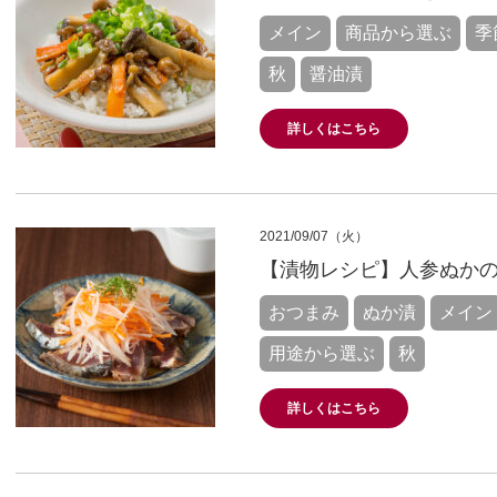
メイン
商品から選ぶ
季
秋
醤油漬
詳しくはこちら
2021/09/07（火）
【漬物レシピ】人参ぬか
おつまみ
ぬか漬
メイン
用途から選ぶ
秋
詳しくはこちら