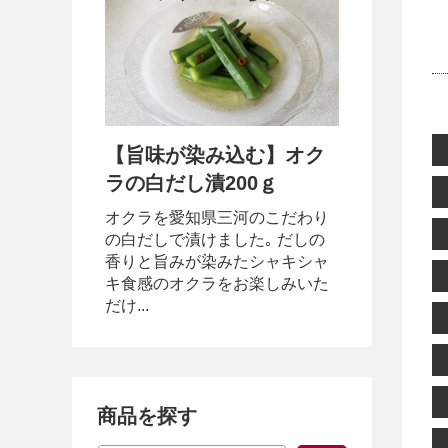
【旨味が染み込む】オク
ラの白だし漬200ｇ
オクラを愛知県三河のこだわり
の白だしで漬けました｡ だしの
香りと旨みが染みたシャキシャ
キ食感のオクラをお楽しみいた
だけ...
商品を探す