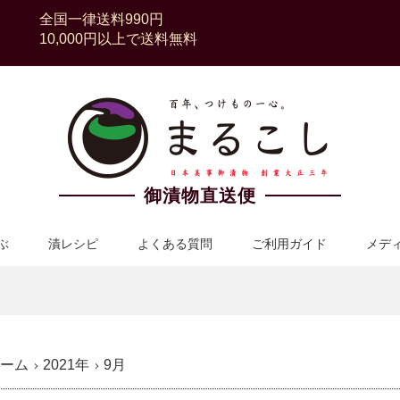
全国一律送料990円
10,000円以上で送料無料
御漬物直送便
ぶ
漬レシピ
よくある質問
ご利用ガイド
メデ
ーム
2021年
9月