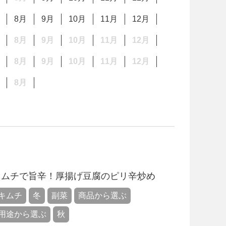
8月
9月
10月
11月
12月
8月
9月
10月
11月
12月
8月
9月
10月
11月
12月
8月
キムチで旨辛！厚揚げ豆腐のピリ辛炒め
キムチ
冬
副菜
商品から選ぶ
用途から選ぶ
秋