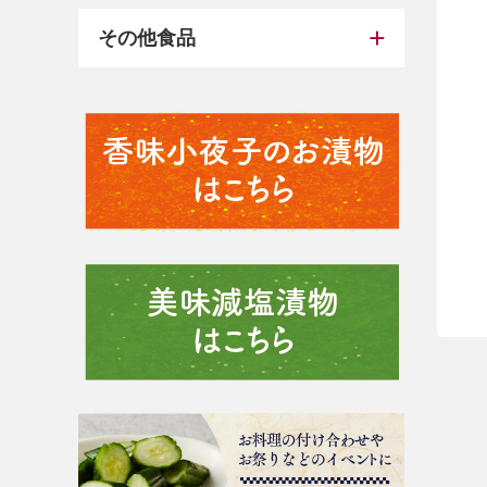
その他食品