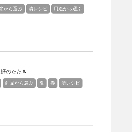
節から選ぶ
漬レシピ
用途から選ぶ
の鰹のたたき
商品から選ぶ
夏
春
漬レシピ