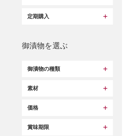
定期購入
御漬物を選ぶ
御漬物の種類
素材
価格
賞味期限