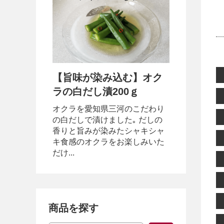
【旨味が染み込む】オク
ラの白だし漬200ｇ
オクラを愛知県三河のこだわり
の白だしで漬けました｡ だしの
香りと旨みが染みたシャキシャ
キ食感のオクラをお楽しみいた
だけ...
商品を探す