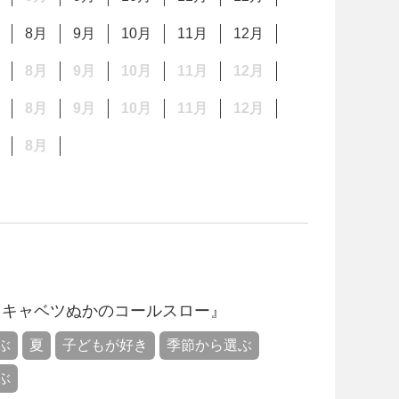
8月
9月
10月
11月
12月
8月
9月
10月
11月
12月
8月
9月
10月
11月
12月
8月
りキャベツぬかのコールスロー』
ぶ
夏
子どもが好き
季節から選ぶ
ぶ