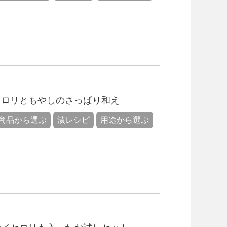
セロリともやしのさっぱり和え
商品から選ぶ
漬レシピ
用途から選ぶ