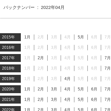
バックナンバー : 2022年04月
2015年
1月
2月
3月
4月
5月
6月
7月
2016年
1月
2月
3月
4月
5月
6月
7月
2017年
1月
2月
3月
4月
5月
6月
7月
2018年
1月
2月
3月
4月
5月
6月
7月
2019年
1月
2月
3月
4月
5月
6月
7月
2020年
1月
2月
3月
4月
5月
6月
7月
2021年
1月
2月
3月
4月
5月
6月
7月
2022年
1月
2月
3月
4月
5月
6月
7月