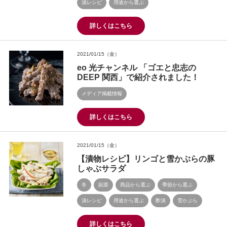
漬レシピ
用途から選ぶ
詳しくはこちら
2021/01/15（金）
eo 光チャンネル 「ゴエと忠志の
DEEP 関西」で紹介されました！
メディア掲載情報
詳しくはこちら
2021/01/15（金）
【漬物レシピ】リンゴと雪かぶらの豚
しゃぶサラダ
冬
副菜
商品から選ぶ
季節から選ぶ
漬レシピ
用途から選ぶ
酢漬
雪かぶら
詳しくはこちら