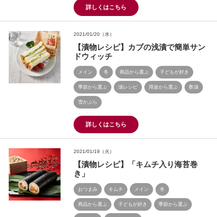
詳しくはこちら
2021/01/20（水）
【漬物レシピ】カブの浅漬で簡単サン
ドウィッチ
メイン
冬
商品から選ぶ
子どもが好き
季節から選ぶ
漬レシピ
用途から選ぶ
酢漬
雪かぶら
詳しくはこちら
2021/01/19（火）
【漬物レシピ】「キムチ入り海苔巻
き」
おつまみ
キムチ
メイン
冬
商品から選ぶ
子どもが好き
季節から選ぶ