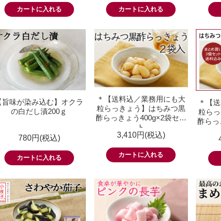
＊【送料込／業務用にも大
【旨味が染み込む】オクラ
＊【送
粒らっきょう】はちみつ黒
の白だし漬200ｇ
粒らっ
酢らっきょう400g×2袋セッ
酢らっ
ト
3,410円(税込)
780円(税込)