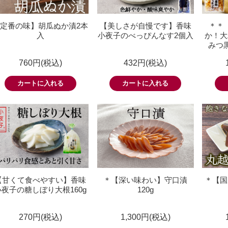
定番の味】胡瓜ぬか漬2本
【美しさが自慢です】香味
＊＊
入
小夜子のべっぴんなす2個入
か！大
みつ黒
760円(税込)
432円(税込)
【甘くて食べやすい】香味
＊【深い味わい】守口漬
＊【国
小夜子の糖しぼり大根160g
120g
270円(税込)
1,300円(税込)