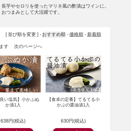
、長芋やセロリを使ったマリネ風の酢漬はワインに。
・おつまみとして大活躍です。
[ 並び順を変更 ]
おすすめ順
価格順
新着順
います
次のページへ
良い塩気】小かぶぬ
【食卓の定番】てるてる小
か漬1入
かぶの醤油漬1入
638円(税込)
630円(税込)