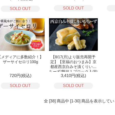
SOLD OUT
SOLD OUT
【メディアに多数紹介！】
【8/17(月)より販売再開予
ザーサイセロリ100g
定】【至福のおつまみ】京
都産西京白みそ漬くりいむ
ちーず/舞妓１ブロック入(約
720円(税込)
3,410円(税込)
200g)
SOLD OUT
SOLD OUT
全 [38] 商品中 [1-30] 商品を表示して