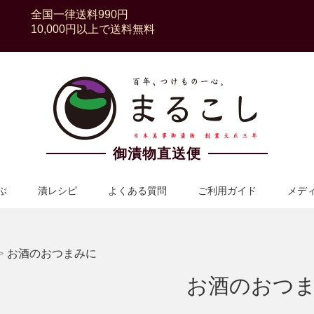
全国一律送料990円
10,000円以上で送料無料
御漬物直送便
ぶ
漬レシピ
よくある質問
ご利用ガイド
メデ
>
お酒のおつまみに
お酒のおつ