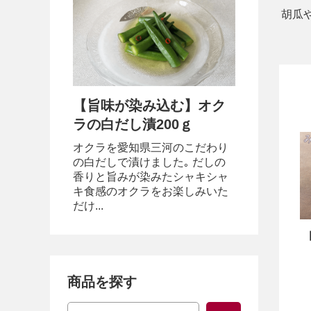
胡瓜
【旨味が染み込む】オク
ラの白だし漬200ｇ
オクラを愛知県三河のこだわり
の白だしで漬けました｡ だしの
香りと旨みが染みたシャキシャ
キ食感のオクラをお楽しみいた
だけ...
商品を探す