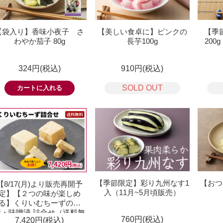
【袋入り】香味小夜子 さ
【美しい食卓に】ピンクの
【季
わやか茄子 80g
長芋100g
200
324円(税込)
910円(税込)
SOLD OUT
【季節限定】彩り九州なす1
【おつ
【8/17(月)より販売再開予
入（11月~5月頃販売）
定】【２つの味が楽しめ
る】くりいむちーずの粕
漬・味噌漬 詰合せ（送料無
760円(税込)
7,420円(税込)
料）