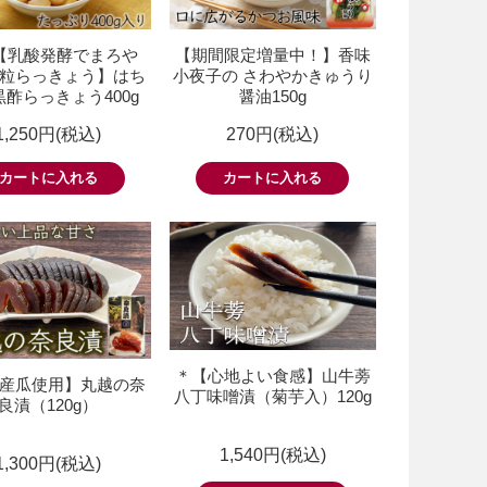
【乳酸発酵でまろや
【期間限定増量中！】香味
粒らっきょう】はち
小夜子の さわやかきゅうり
酢らっきょう400g
醤油150g
1,250円(税込)
270円(税込)
＊【心地よい食感】山牛蒡
産瓜使用】丸越の奈
八丁味噌漬（菊芋入）120g
良漬（120g）
1,540円(税込)
1,300円(税込)