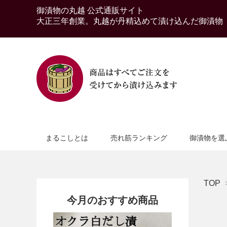
御漬物の丸越 公式通販サイト
大正三年創業。丸越が丹精込めて漬け込んだ御漬物
まるこしとは
売れ筋ランキング
御漬物を選
TOP
今月のおすすめ商品