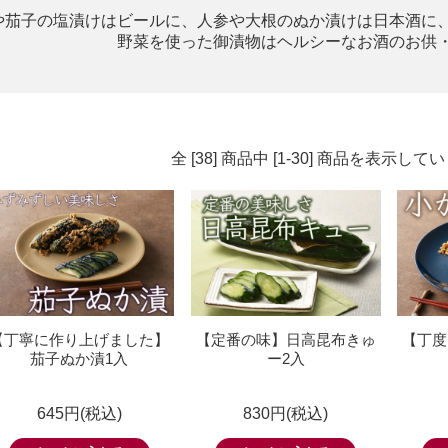
や茄子の塩漬けはビールに、人参や大根のぬか漬けは日本酒に
野菜を使った御漬物はヘルシーなお酒のお供
全 [38] 商品中 [1-30] 商品を表示して
【丁寧に作り上げました】
【定番の味】日高昆布きゅ
【丁度
茄子ぬか漬1入
ー2入
645円(税込)
830円(税込)