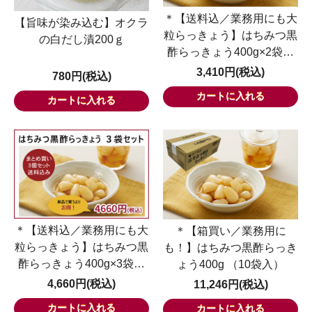
＊【送料込／業務用にも大
【旨味が染み込む】オクラ
粒らっきょう】はちみつ黒
の白だし漬200ｇ
酢らっきょう400g×2袋セ
ット
3,410円(税込)
780円(税込)
＊【送料込／業務用にも大
＊【箱買い／業務用に
粒らっきょう】はちみつ黒
も！】はちみつ黒酢らっき
酢らっきょう400g×3袋セ
ょう400g （10袋入）
ット
4,660円(税込)
11,246円(税込)