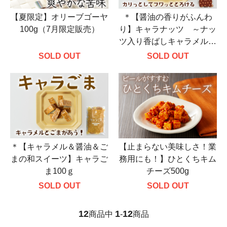
【夏限定】オリーブゴーヤ
＊【醤油の香りがふんわ
100g（7月限定販売）
り】キャラナッツ ～ナッ
ツ入り香ばしキャラメル～
100g
SOLD OUT
SOLD OUT
＊【キャラメル＆醤油＆ご
【止まらない美味しさ！業
まの和スイーツ】キャラご
務用にも！】ひとくちキム
ま100ｇ
チーズ500g
SOLD OUT
SOLD OUT
12
1
12
商品中
-
商品