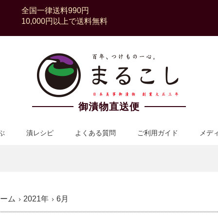
全国一律送料990円
10,000円以上で送料無料
御漬物直送便
ぶ
漬レシピ
よくある質問
ご利用ガイド
メデ
ーム
2021年
6月