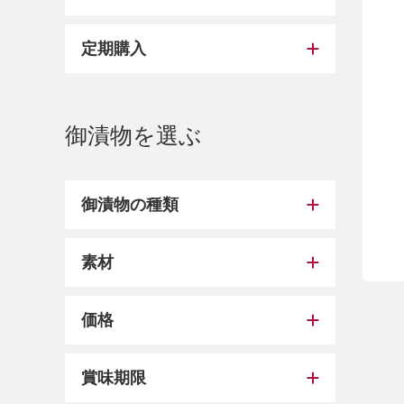
定期購入
御漬物を選ぶ
御漬物の種類
素材
価格
賞味期限