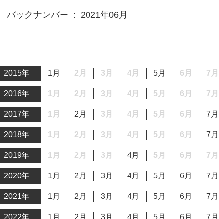
バックナンバー : 2021年06月
2015年
1月
2月
3月
4月
5月
6月
7月
2016年
1月
2月
3月
4月
5月
6月
7月
2017年
1月
2月
3月
4月
5月
6月
7月
2018年
1月
2月
3月
4月
5月
6月
7月
2019年
1月
2月
3月
4月
5月
6月
7月
2020年
1月
2月
3月
4月
5月
6月
7月
2021年
1月
2月
3月
4月
5月
6月
7月
2022年
1月
2月
3月
4月
5月
6月
7月