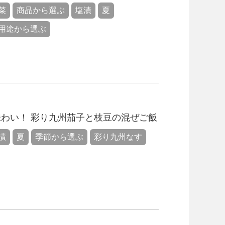
菜
商品から選ぶ
塩漬
夏
用途から選ぶ
わい！ 彩り九州茄子と枝豆の混ぜご飯
漬
夏
季節から選ぶ
彩り九州なす