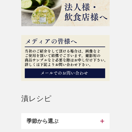
漬レシピ
季節から選ぶ