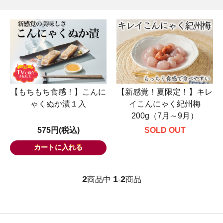
【もちもち食感！】こんに
【新感覚！夏限定！】キレ
ゃくぬか漬１入
イこんにゃく紀州梅
200g（7月～9月）
575円(税込)
SOLD OUT
2
1
2
商品中
-
商品