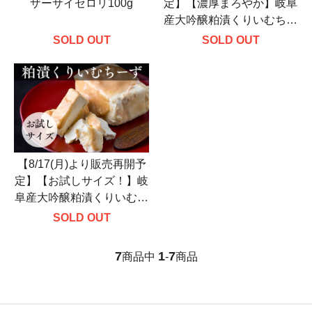
ザーサイセロリ100g
定】【濃厚まろやか】岐阜
産大吟醸粕漬くりいむちー
ず/フラウ １ブロック入
SOLD OUT
SOLD OUT
(約200g)
【8/17(月)より販売再開予
定】【お試しサイズ！】岐
阜産大吟醸粕漬くりいむち
ーず/フラウ（ハーフサイ
SOLD OUT
ズ約100g）
7
1
7
商品中
-
商品