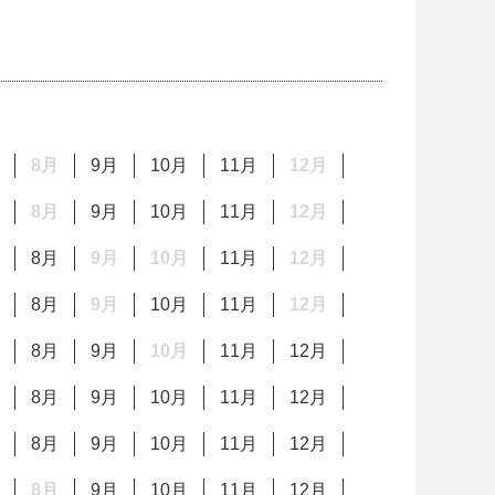
8月
9月
10月
11月
12月
8月
9月
10月
11月
12月
8月
9月
10月
11月
12月
8月
9月
10月
11月
12月
8月
9月
10月
11月
12月
8月
9月
10月
11月
12月
8月
9月
10月
11月
12月
8月
9月
10月
11月
12月