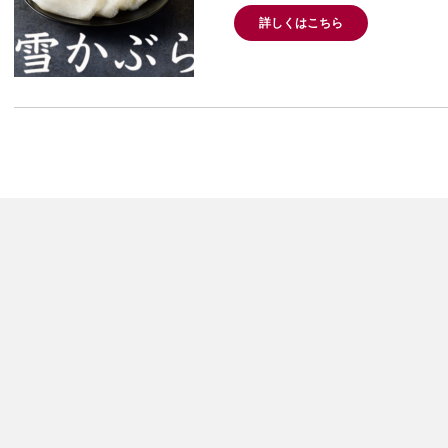
詳しくはこちら