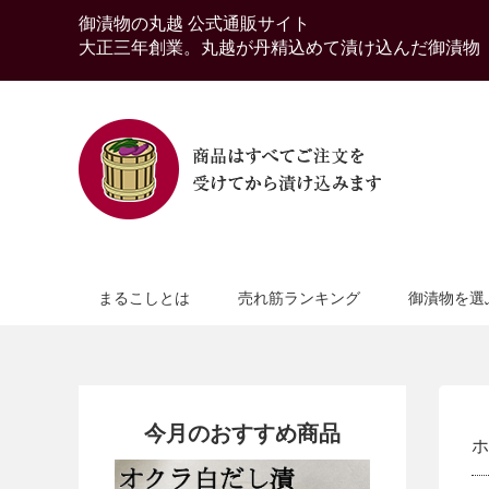
御漬物の丸越 公式通販サイト
大正三年創業。丸越が丹精込めて漬け込んだ御漬物
まるこしとは
売れ筋ランキング
御漬物を選
今月のおすすめ商品
ホ