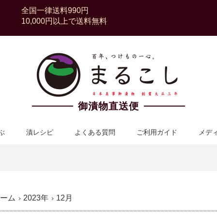
全国一律送料990円
10,000円以上で送料無料
御漬物直送便
ぶ
漬レシピ
よくある質問
ご利用ガイド
メデ
ーム
2023年
12月