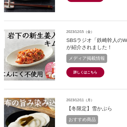
2023/12/15（金）
SBSラジオ「鉄崎幹人のW
が紹介されました！
メディア掲載情報
詳しくはこちら
2023/12/11（月）
【冬限定】雪かぶら
おすすめ商品