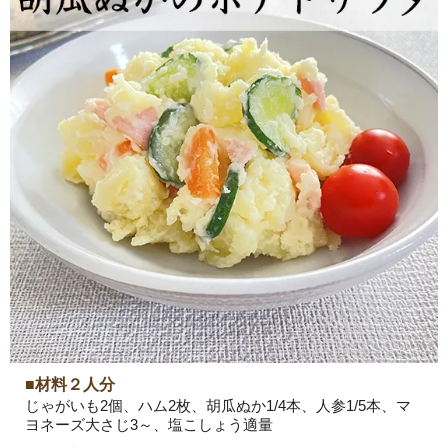
■材料２人分
じゃがいも2個、ハム2枚、胡瓜ぬか1/4本、人参1/5本、マ
ヨネーズ大さじ3～、塩こしょう適量