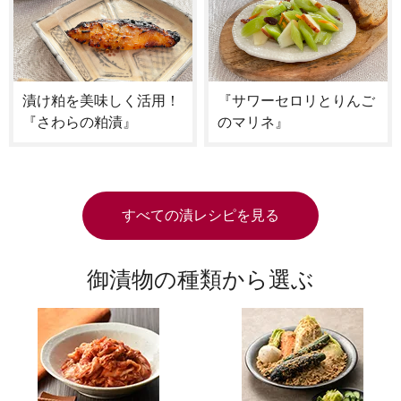
漬け粕を美味しく活用！
『サワーセロリとりんご
『さわらの粕漬』
のマリネ』
すべての漬レシピを見る
御漬物の種類から選ぶ