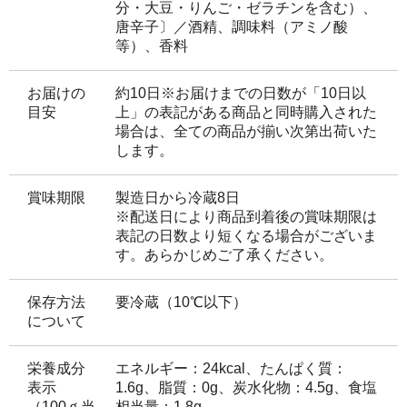
分・大豆・りんご・ゼラチンを含む）、
唐辛子〕／酒精、調味料（アミノ酸
等）、香料
お届けの
約10日※お届けまでの日数が「10日以
目安
上」の表記がある商品と同時購入された
場合は、全ての商品が揃い次第出荷いた
します。
賞味期限
製造日から冷蔵8日
※配送日により商品到着後の賞味期限は
表記の日数より短くなる場合がございま
す。あらかじめご了承ください。
保存方法
要冷蔵（10℃以下）
について
栄養成分
エネルギー：24kcal、たんぱく質：
表示
1.6g、脂質：0g、炭水化物：4.5g、食塩
（100ｇ当
相当量：1.8g