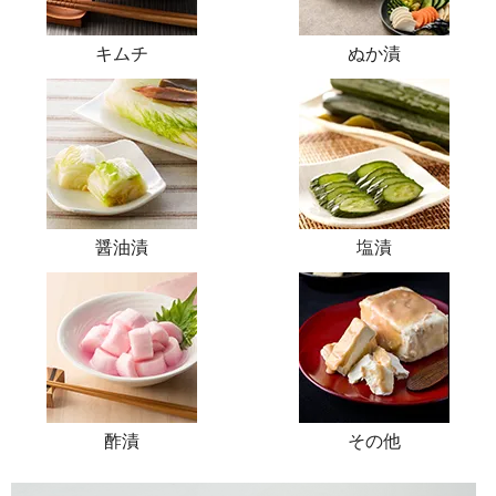
キムチ
ぬか漬
醤油漬
塩漬
酢漬
その他