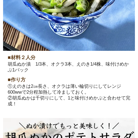
■材料２人分
胡瓜ぬか漬 1/3本、オクラ3本、えのき1/4株、味付けめか
ぶ1パック
■作り方
①えのきは2㎝長さ、オクラは薄い輪切りにしてレンジ
600wwで2分程加熱して冷ましておく。
②胡瓜ぬかは千切りにして、1と味付けめかぶと合わせて完
成！