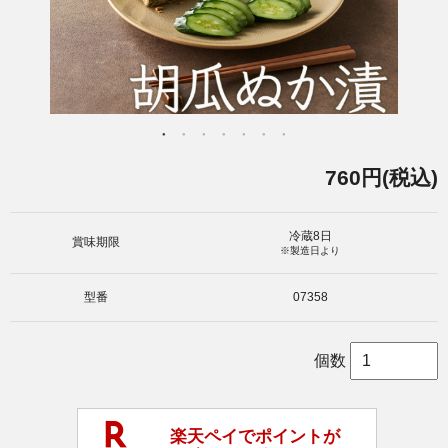
760円(税込)
冷蔵8日
賞味期限
※製造日より
型番
07358
個数