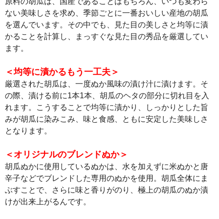
原料の胡瓜は、国産であることはもちろん、いつも変わら
ない美味しさを求め、季節ごとに一番おいしい産地の胡瓜
を選んでいます。その中でも、見た目の美しさと均等に漬
かることを計算し、まっすぐな見た目の秀品を厳選してい
ます。
＜均等に漬かるもう一工夫＞
厳選された胡瓜は、一度ぬか風味の漬け汁に漬けます。そ
の際、漬ける前に1本1本、胡瓜のヘタの部分に切れ目を入
れます。こうすることで均等に漬かり、しっかりとした旨
みが胡瓜に染みこみ、味と食感、ともに安定した美味しさ
となります。
＜オリジナルのブレンドぬか＞
胡瓜ぬかに使用しているぬかは、水を加えずに米ぬかと唐
辛子などでブレンドした専用のぬかを使用。胡瓜全体にま
ぶすことで、さらに味と香りがのり、極上の胡瓜のぬか漬
けが出来上がるんです。