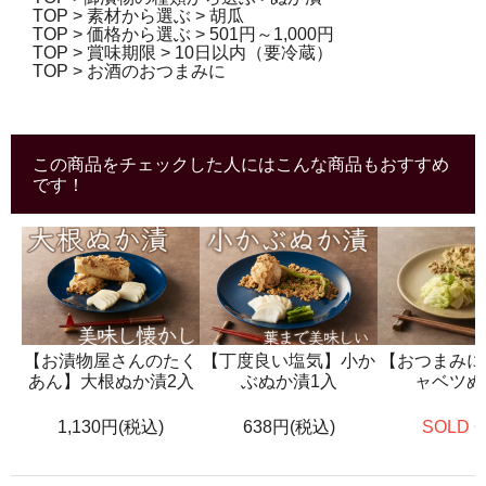
TOP
>
素材から選ぶ
>
胡瓜
TOP
>
価格から選ぶ
>
501円～1,000円
TOP
>
賞味期限
>
10日以内（要冷蔵）
TOP
>
お酒のおつまみに
この商品をチェックした人にはこんな商品もおすすめ
です！
【お漬物屋さんのたく
【丁度良い塩気】小か
【おつまみに
あん】大根ぬか漬2入
ぶぬか漬1入
ャベツぬ
1,130円(税込)
638円(税込)
SOLD 