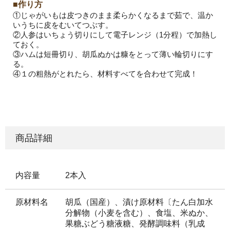
■作り方
①じゃがいもは皮つきのまま柔らかくなるまで茹で、温か
いうちに皮をむいてつぶす。
②人参はいちょう切りにして電子レンジ（1分程）で加熱し
ておく。
③ハムは短冊切り、胡瓜ぬかは糠をとって薄い輪切りにす
る。
④１の粗熱がとれたら、材料すべてを合わせて完成！
商品詳細
内容量
2本入
原材料名
胡瓜（国産）、漬け原材料〔たん白加水
分解物（小麦を含む）、食塩、米ぬか、
果糖ぶどう糖液糖、発酵調味料（乳成