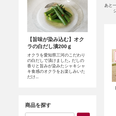
あと
【旨味が染み込む】オク
ラの白だし漬200ｇ
オクラを愛知県三河のこだわり
の白だしで漬けました｡ だしの
香りと旨みが染みたシャキシャ
キ食感のオクラをお楽しみいた
だけ...
商品を探す