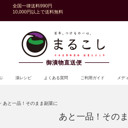
全国一律送料990円
10,000円以上で送料無料
御漬物直送便
ぶ
漬レシピ
よくある質問
ご利用ガイド
メデ
>
あと一品！そのまま副菜に
あと一品！その