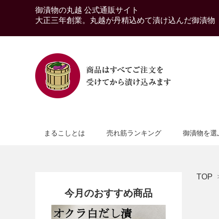
御漬物の丸越 公式通販サイト
大正三年創業。丸越が丹精込めて漬け込んだ御漬物
まるこしとは
売れ筋ランキング
御漬物を選
TOP
今月のおすすめ商品