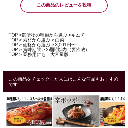
この商品のレビューを投稿
TOP
>
御漬物の種類から選ぶ
>
キムチ
TOP
>
素材から選ぶ
>
白菜
TOP
>
価格から選ぶ
>
3,001円〜
TOP
>
賞味期限
>
2週間以内（要冷蔵）
TOP
>
業務用にも！大容量版
この商品をチェックした人にはこんな商品もおすすめ
です！