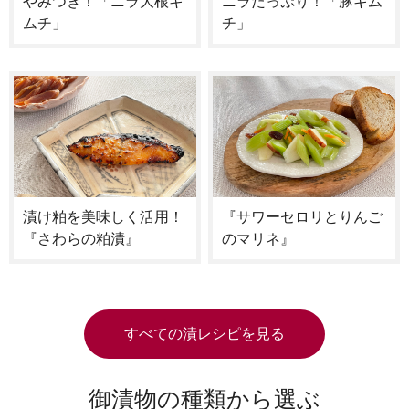
やみつき！「ニラ大根キ
ニラたっぷり！「豚キム
ムチ」
チ」
漬け粕を美味しく活用！
『サワーセロリとりんご
『さわらの粕漬』
のマリネ』
すべての漬レシピを見る
御漬物の種類から選ぶ