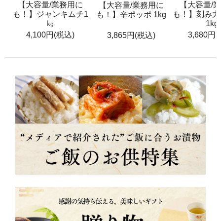
【大容量/業務用に
【大容量/
【大容量/業務用に
も！】ジャンキムチ1
も！】刻み大
も！】辛ポッポ 1kg
㎏
1kg
4,100円(税込)
3,680円
3,865円(税込)