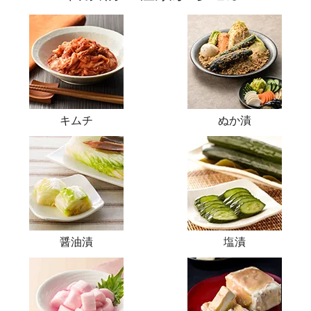
キムチ
ぬか漬
醤油漬
塩漬