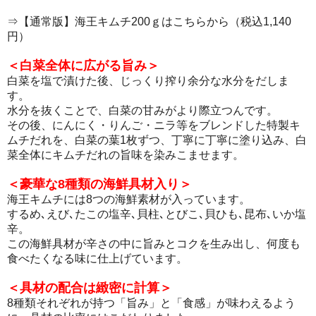
⇒
【通常版】海王キムチ200ｇはこちらから（税込1,140
円）
＜白菜全体に広がる旨み＞
白菜を塩で漬けた後、じっくり搾り余分な水分をだしま
す。
水分を抜くことで、白菜の甘みがより際立つんです。
その後、にんにく・りんご・ニラ等をブレンドした特製キ
ムチだれを、白菜の葉1枚ずつ、丁寧に丁寧に塗り込み、白
菜全体にキムチだれの旨味を染みこませます。
＜豪華な8種類の海鮮具材入り＞
海王キムチには8つの海鮮素材が入っています。
するめ､えび､たこの塩辛､貝柱､とびこ､貝ひも､昆布､いか塩
辛。
この海鮮具材が辛さの中に旨みとコクを生み出し、何度も
食べたくなる味に仕上げています。
＜具材の配合は緻密に計算＞
8種類それぞれが持つ「旨み」と「食感」が味わえるよう