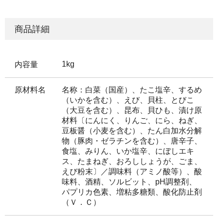
商品詳細
1kg
内容量
原材料名
名称：白菜（国産）、たこ塩辛、するめ
（いかを含む）、えび、貝柱、とびこ
（大豆を含む）、昆布、貝ひも、漬け原
材料〔にんにく、りんご、にら、ねぎ、
豆板醤（小麦を含む）、たん白加水分解
物（豚肉・ゼラチンを含む）、唐辛子、
食塩、みりん、いか塩辛、にぼしエキ
ス、たまねぎ、おろししょうが、ごま、
えび粉末〕／調味料（アミノ酸等）、酸
味料、酒精、ソルビット、pH調整剤、
パプリカ色素、増粘多糖類、酸化防止剤
（Ｖ．Ｃ）