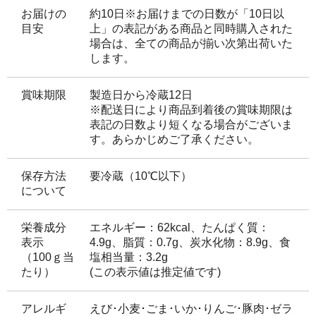
お届けの
約10日※お届けまでの日数が「10日以
目安
上」の表記がある商品と同時購入された
場合は、全ての商品が揃い次第出荷いた
します。
賞味期限
製造日から冷蔵12日
※配送日により商品到着後の賞味期限は
表記の日数より短くなる場合がございま
す。あらかじめご了承ください。
保存方法
要冷蔵（10℃以下）
について
栄養成分
エネルギー：62kcal、たんぱく質：
表示
4.9g、脂質：0.7g、炭水化物：8.9g、食
（100ｇ当
塩相当量：3.2g
たり）
(この表示値は推定値です)
アレルギ
えび･小麦･ごま･いか･りんご･豚肉･ゼラ