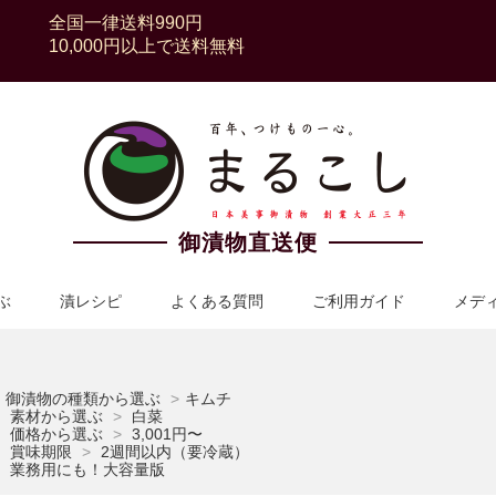
全国一律送料990円
10,000円以上で送料無料
御漬物直送便
ぶ
漬レシピ
よくある質問
ご利用ガイド
メデ
御漬物の種類から選ぶ
>
キムチ
素材から選ぶ
>
白菜
価格から選ぶ
>
3,001円〜
賞味期限
>
2週間以内（要冷蔵）
業務用にも！大容量版