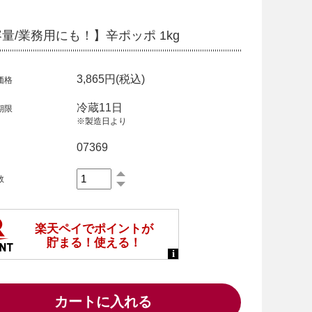
量/業務用にも！】辛ポッポ 1kg
3,865円(税込)
価格
冷蔵11日
期限
※製造日より
07369
数