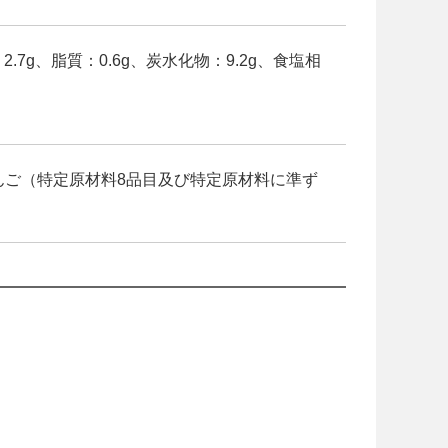
2.7g、脂質：0.6g、炭水化物：9.2g、食塩相
んご（特定原材料8品目及び特定原材料に準ず