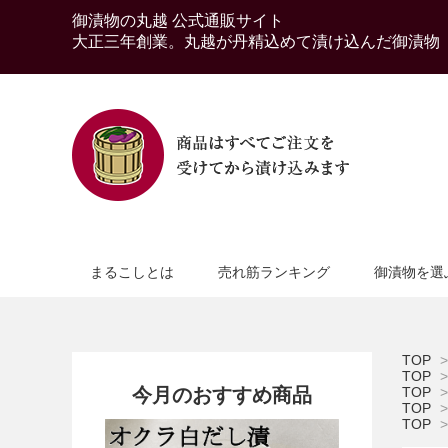
御漬物の丸越 公式通販サイト
大正三年創業。丸越が丹精込めて漬け込んだ御漬物
まるこしとは
売れ筋ランキング
御漬物を選
TOP
>
TOP
>
今月のおすすめ商品
TOP
>
TOP
>
TOP
>