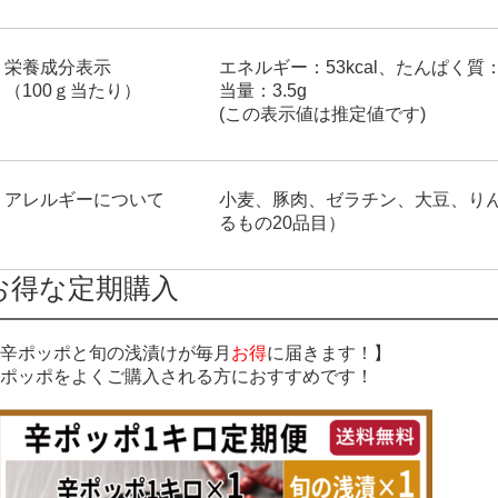
栄養成分表示
エネルギー：53kcal、たんぱく質：
（100ｇ当たり）
当量：3.5g
(この表示値は推定値です)
アレルギーについて
小麦、豚肉、ゼラチン、大豆、り
るもの20品目）
お得な定期購入
辛ポッポと旬の浅漬けが毎月
お得
に届きます！】
ポッポをよくご購入される方におすすめです！