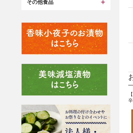
その他食品
【
辛