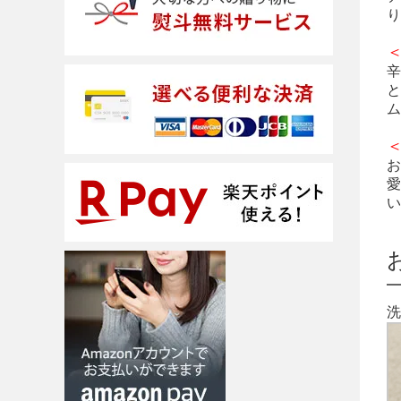
り
辛
と
ム
お
愛
い
洗