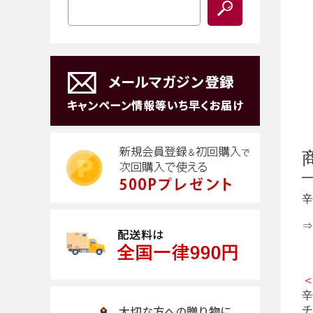
辛
⇒
辛
チ