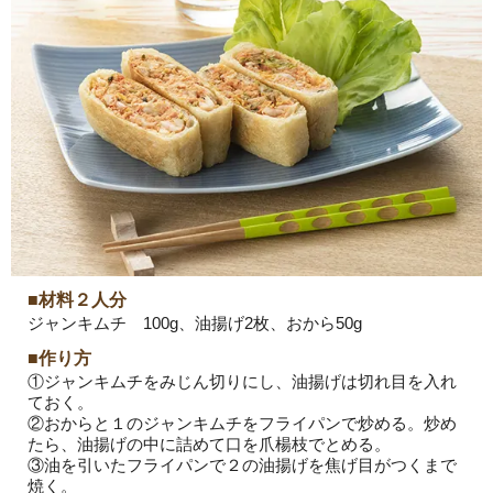
■材料２人分
ジャンキムチ 100g、油揚げ2枚、おから50g
■作り方
①ジャンキムチをみじん切りにし、油揚げは切れ目を入れ
ておく。
②おからと１のジャンキムチをフライパンで炒める。炒め
たら、油揚げの中に詰めて口を爪楊枝でとめる。
③油を引いたフライパンで２の油揚げを焦げ目がつくまで
焼く。