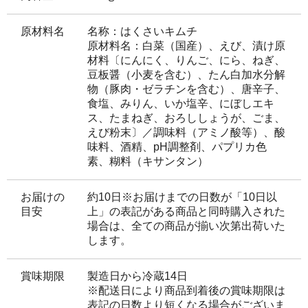
原材料名
名称：はくさいキムチ
原材料名：白菜（国産）、えび、漬け原
材料〔にんにく、りんご、にら、ねぎ、
豆板醤（小麦を含む）、たん白加水分解
物（豚肉・ゼラチンを含む）、唐辛子、
食塩、みりん、いか塩辛、にぼしエキ
ス、たまねぎ、おろししょうが、ごま、
えび粉末〕／調味料（アミノ酸等）、酸
味料、酒精、pH調整剤、パプリカ色
素、糊料（キサンタン）
お届けの
約10日※お届けまでの日数が「10日以
目安
上」の表記がある商品と同時購入された
場合は、全ての商品が揃い次第出荷いた
します。
賞味期限
製造日から冷蔵14日
※配送日により商品到着後の賞味期限は
表記の日数より短くなる場合がございま