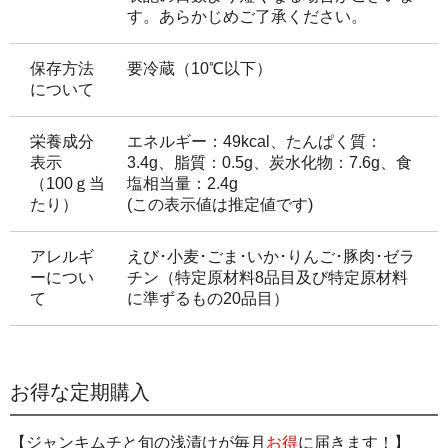
す。あらかじめご了承ください。
保存方法
要冷蔵（10℃以下）
について
栄養成分
エネルギー：49kcal、たんぱく質：
表示
3.4g、脂質：0.5g、炭水化物：7.6g、食
（100ｇ当
塩相当量：2.4g
たり）
(この表示値は推定値です)
アレルギ
えび･小麦･ごま･いか･りんご･豚肉･ゼラ
ーについ
チン（特定原材料8品目及び特定原材料
て
に準ずるもの20品目）
お得な定期購入
【ジャンキムチと旬の浅漬けが毎月
お得
に届きます！】