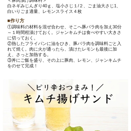
＜豚肉漬け調味料＞
白ネギみじんぎり40ｇ、塩小さじ１/２、ごま油大さじ1、
白いりごま適量、レモンスライス４枚
■作り方
①調味料の材料を混ぜ合わせ、そこへ豚バラ肉を加え30分
～１時間程漬けておく。ジャンキムチは食べやすい大きさ
に切っておく。
②熱したフライパンに油をひき、豚バラ肉を調味料ごと入
れて焼く。肉に火が通ったら、漬けたレモンも最後に加
え、さっと加熱する。
③丼にご飯を盛り、その上に豚肉、レモン、ジャンキムチ
をのせて完成！