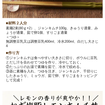
■材料２人分
素麺2束(80ｇ×2）、ジャンキムチ100g、きゅうり適量、み
ょうが適量、茹で卵1個、すりごま適量
＜つゆ＞
無調整豆乳又は調整豆乳400ml、冷水200ml、白だし大さじ
4
■作り方
①ジャンキムチは食べやすい大きさに切り、ボウルに豆乳
とだし汁を合わせてつゆを作り、冷やしておく。
②たっぷりのお湯で素麺を茹で、冷水で絞める。
③器に素麺を入れ、つゆを注ぎ、ジャンキムチ、千切りに
したきゅうり、ミョウガ、茹で卵、すりごまをトッピング
して完成！