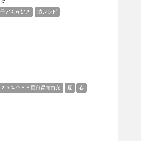
子どもが好き
漬レシピ
せ」
分２５％ＯＦＦ羅臼昆布白菜
夏
春