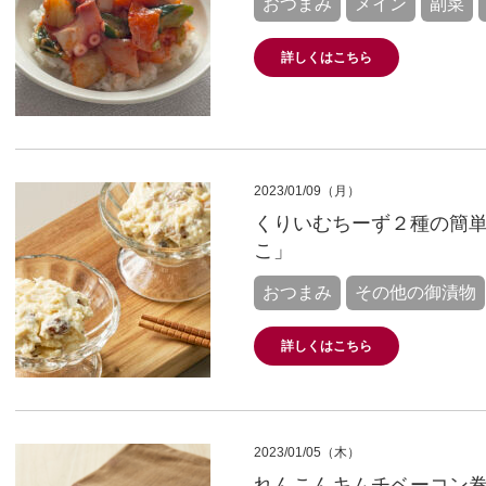
おつまみ
メイン
副菜
詳しくはこちら
2023/01/09（月）
くりいむちーず２種の簡
こ」
おつまみ
その他の御漬物
詳しくはこちら
2023/01/05（木）
れんこんキムチベーコン