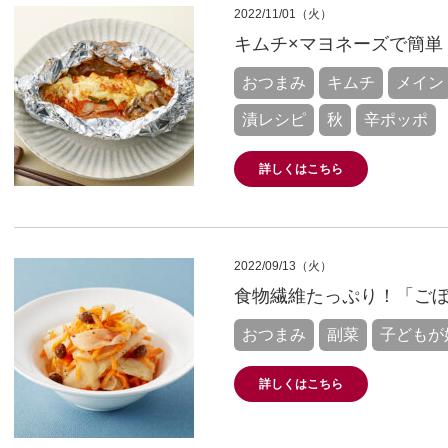
2022/11/01（火）
キムチ×マヨネーズで簡単
おつまみ
キムチ
メイン
漬レシピ
秋
辛ポッポ
詳しくはこちら
2022/09/13（火）
食物繊維たっぷり！「ご
おつまみ
副菜
子どもが
詳しくはこちら