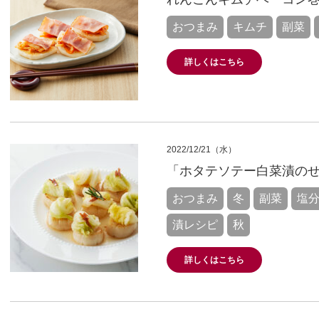
おつまみ
キムチ
副菜
詳しくはこちら
2022/12/21（水）
「ホタテソテー白菜漬の
おつまみ
冬
副菜
塩
漬レシピ
秋
詳しくはこちら