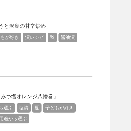
うと沢庵の甘辛炒め」
どもが好き
漬レシピ
秋
醤油漬
ちみつ塩オレンジ八幡巻」
ら選ぶ
塩漬
夏
子どもが好き
用途から選ぶ