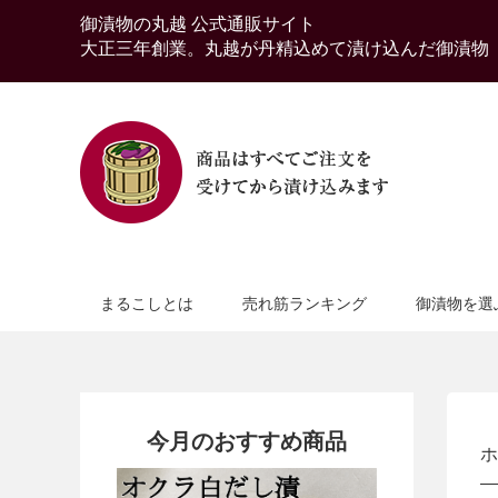
御漬物の丸越 公式通販サイト
大正三年創業。丸越が丹精込めて漬け込んだ御漬物
まるこしとは
売れ筋ランキング
御漬物を選
今月のおすすめ商品
ホ