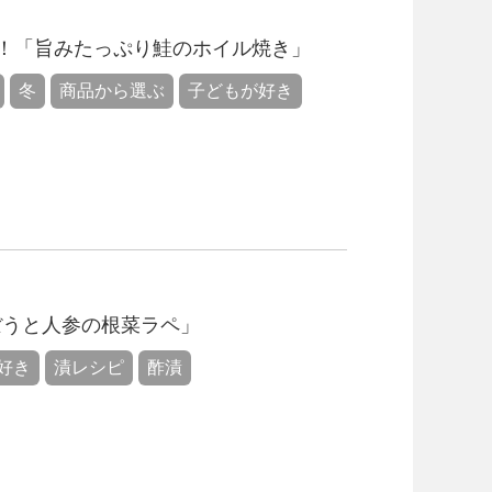
！「旨みたっぷり鮭のホイル焼き」
冬
商品から選ぶ
子どもが好き
ぼうと人参の根菜ラペ」
好き
漬レシピ
酢漬