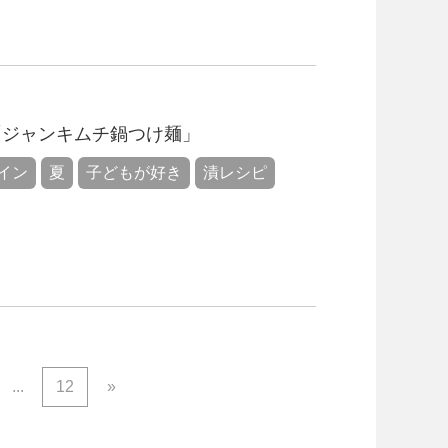
「ジャンキムチ鍋つけ麺」
イン
夏
子どもが好き
漬レシピ
...
12
»