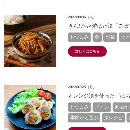
2022/09/06（火）
きんぴら×炉ばた漬「ごぼ
おつまみ
冬
副菜
子
詳しくはこちら
2022/07/25（月）
オレンジ漬を使った「は
おつまみ
メイン
商品か
季節から選ぶ
漬レシピ