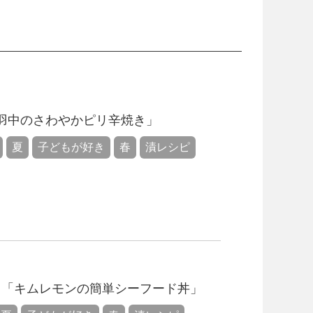
羽中のさわやかピリ辛焼き」
夏
子どもが好き
春
漬レシピ
！「キムレモンの簡単シーフード丼」