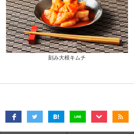
刻み大根キムチ