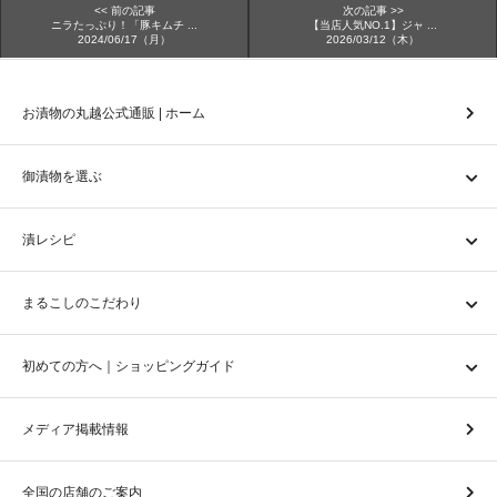
<< 前の記事
次の記事 >>
ニラたっぷり！「豚キムチ ...
【当店人気NO.1】ジャ ...
2024/06/17（月）
2026/03/12（木）
お漬物の丸越公式通販 | ホーム
御漬物を選ぶ
漬レシピ
まるこしのこだわり
初めての方へ｜ショッピングガイド
メディア掲載情報
全国の店舗のご案内