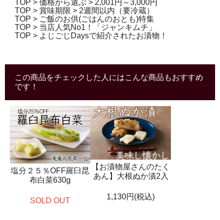
TOP
>
価格から選ぶ
>
2,001円～3,000円
TOP
>
賞味期限
>
2週間以内（要冷蔵）
TOP
>
ご飯のお供(ごはんのおとも)特集
TOP
>
当店人気No1！「ジャンキムチ」
TOP
>
よじごじDaysで紹介されたお漬物！
この商品をチェックした人にはこんな商品もおすすめ
です！
【お漬物屋さんのたく
塩分２５％OFF羅臼昆
あん】大根ぬか漬2入
布白菜630g
1,130円(税込)
SOLD OUT