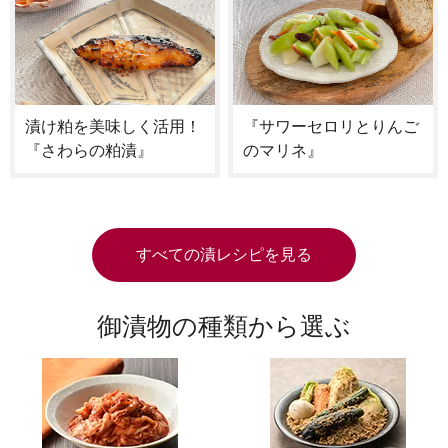
漬け粕を美味しく活用！
『サワーセロリとりんご
『さわらの粕漬』
のマリネ』
すべての漬レシピを見る
御漬物の種類から選ぶ