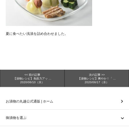
夏に食べたい浅漬を詰め合わせました。
<< 前の記事
次の記事 >>
【漬物レシピ】免疫力アッ ...
【漬物レシピ】爽やか！「 ...
2020/06/10（水）
2020/06/17（水）
お漬物の丸越公式通販 | ホーム
御漬物を選ぶ